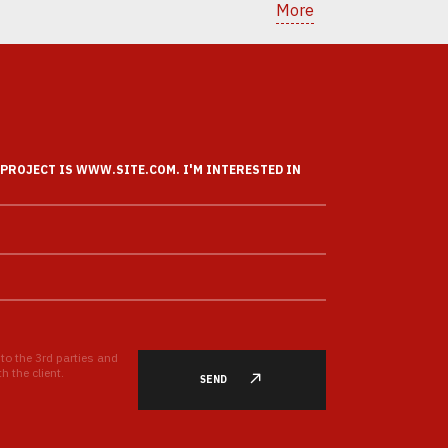
More
 to the 3rd parties and
 the client.
SEND