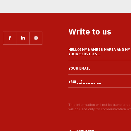
Write to us
This information will not be transferred
will be used only for communication with