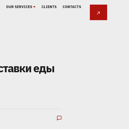
T
OUR SERVICES
CLIENTS
CONTACTS
SIGN UP FOR A CONSULTATION
ставки еды
Е
Ь