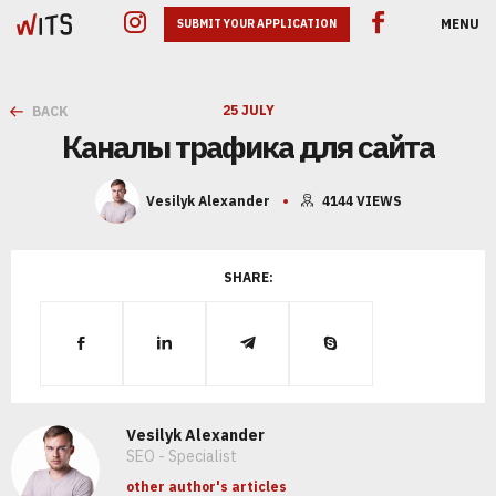
MENU
SUBMIT YOUR APPLICATION
25 JULY
BACK
Каналы трафика для сайта
Vesilyk Alexander
4144
VIEWS
GOOGLE ADS
SHARE:
SEO
SMM
Vesilyk Alexander
SEO - Specialist
other author's articles