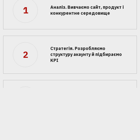
Аналіз. Вивчаємо сайт, продукт і
1
конкурентне середовище
Стратегія. Розробляємо
2
структуру акаунту й підбираємо
KPI
Аналітика. Налаштовуємо
3
системи відстеження, щоб
бачити кожну конверсію
Семантика. Збираємо ключові