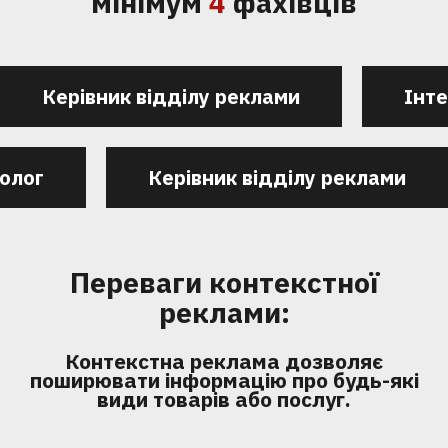
мінімум
4
фахівців
Керівник відділу реклами
Інт
олог
Керівник відділу реклами
Переваги контекстної
реклами:
Контекстна реклама дозволяє
поширювати інформацію про будь-які
види товарів або послуг.