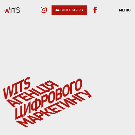
МЕНЮ
ЗАЛИШТЕ ЗАЯВКУ
GOOGLE ADS
WITS
ЦИФРОВОГО
WITS
ЦИФРОВОГО
АГЕНЦІЯ
SEO
АГЕНЦІЯ
МАРКЕТИНГУ
SMM
МАРКЕТИНГУ