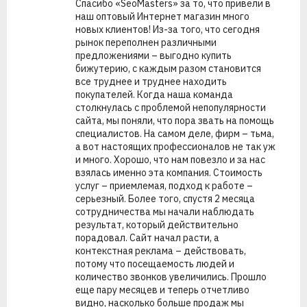
Спасибо «SeoMasters» за то, что привели в
наш оптовый Интернет магазин много
новых клиентов! Из-за того, что сегодня
рынок переполнен различными
предложениями – выгодно купить
бижутерию, с каждым разом становится
все труднее и труднее находить
покупателей. Когда наша команда
столкнулась с проблемой непопулярности
сайта, мы поняли, что пора звать на помощь
специалистов. На самом деле, фирм – тьма,
а вот настоящих профессионалов не так уж
и много. Хорошо, что нам повезло и за нас
взялась именно эта компания. Стоимость
услуг – приемлемая, подход к работе –
серьезный. Более того, спустя 2 месяца
сотрудничества мы начали наблюдать
результат, который действительно
порадовал. Сайт начал расти, а
контекстная реклама – действовать,
потому что посещаемость людей и
количество звонков увеличились. Прошло
еще пару месяцев и теперь отчетливо
видно, насколько больше продаж мы