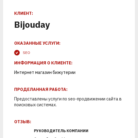
К
Т
С
Л
Е
К
И
Р
О
Е
П
Р
Н
О
Е
Т
Н
С
КЛИЕНТ:
Bijouday
ОКАЗАННЫЕ УСЛУГИ:
SEO
ИНФОРМАЦИЯ О КЛИЕНТЕ:
Интернет магазин бижутерии
ПРОДЕЛАННАЯ РАБОТА:
1
2
Предоставлены услуги по seo-продвижении сайта в
поисковых системах.
ПОЗВОНИМ
ПРОВЕДЕМ
ОТЗЫВ:
АНАЛИТИКУ
РУКОВОДИТЕЛЬ КОМПАНИИ