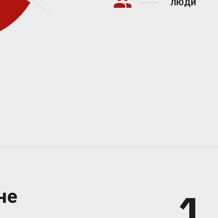
ЛЮДИ
не
1