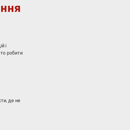
ання
й і
рто робити
ти, де не