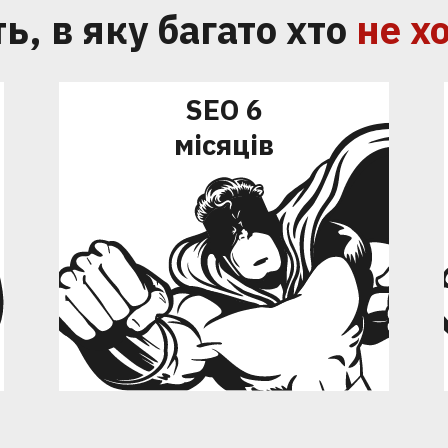
ь, в яку багато хто
не х
SEO 6
місяців