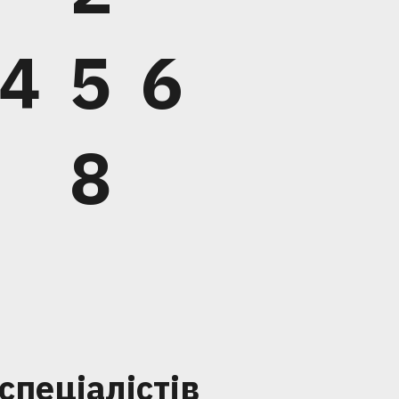
4
5
6
8
спеціалістів