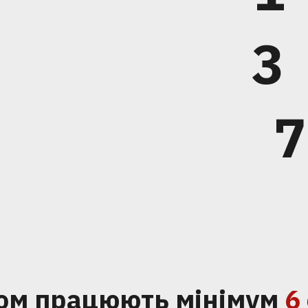
3
7
ом працюють мінімум
6