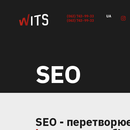
(063) 743-99-33
UA
(063) 743-99-33
SEO
SEO - перетворю