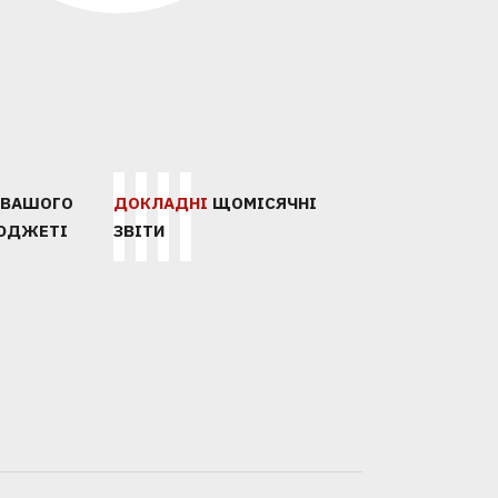
4
5
 ВАШОГО
ДОКЛАДНІ
ЩОМІСЯЧНІ
БЮДЖЕТІ
ЗВІТИ
СОСТАВИМ
ПРЕЗЕНТУЕМ И
ПОДПИШЕ
ПРЕДЛОЖЕНИЕ
ЗАЩИТИМ
ДОГОВОР
СТРАТЕГИЮ