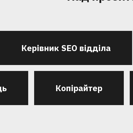
Керівник SEO відділа
ць
Копірайтер