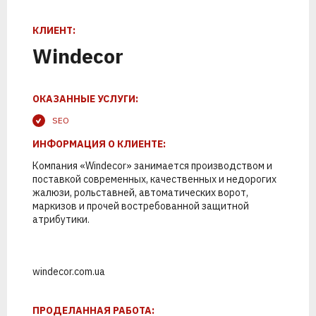
К
Т
С
Л
Е
К
И
Р
О
Е
П
Р
Н
О
Е
Т
Н
С
КЛИЕНТ:
Windecor
ОКАЗАННЫЕ УСЛУГИ:
SEO
ИНФОРМАЦИЯ О КЛИЕНТЕ:
Компания «Windecor» занимается производством и
поставкой современных, качественных и недорогих
жалюзи, рольставней, автоматических ворот,
1
2
маркизов и прочей востребованной защитной
атрибутики.
windecor.com.ua
ПОЗВОНИМ
ПРОВЕДЕМ
АНАЛИТИКУ
ПРОДЕЛАННАЯ РАБОТА: