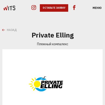
МЕНЮ
ОСТАВЬТЕ ЗАЯВКУ
НАЗАД
Private Elling
Пляжный компалекс
GOOGLE ADS
SEO
SMM