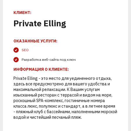
К
Т
С
Л
Е
К
И
Р
О
Е
П
Р
Н
О
Е
Т
Н
С
КЛИЕНТ:
Private Elling
ОКАЗАННЫЕ УСЛУГИ:
SEO
Разработка веб-сайта под ключ
ИНФОРМАЦИЯ О КЛИЕНТЕ:
Private Elling - это место для уединенного отдыха,
здесь все предусмотрено для вашего удобства и
1
2
максимальной релаксации. К Вашим услугам
изысканный ресторан с террасой и видом на море,
роскошный SPA-комплекс, гостиничные номера
класса люкс, полулюкс и стандарт, а в летнее время
- пляжный клуб с бассейнами, наполненными морской
ПОЗВОНИМ
ПРОВЕДЕМ
водой и чистейший песчаный пляж.
АНАЛИТИКУ