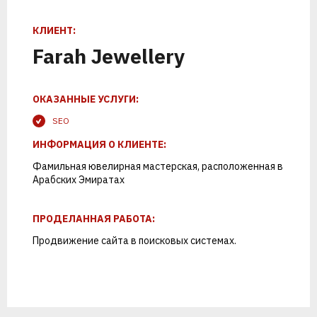
К
Т
С
Л
Е
К
И
Р
О
Е
П
Р
Н
О
Е
Т
Н
С
КЛИЕНТ:
Farah Jewellery
ОКАЗАННЫЕ УСЛУГИ:
SEO
ИНФОРМАЦИЯ О КЛИЕНТЕ:
Фамильная ювелирная мастерская, расположенная в
Арабских Эмиратах
1
2
ПРОДЕЛАННАЯ РАБОТА:
Продвижение сайта
в поисковых системах.
ПОЗВОНИМ
ПРОВЕДЕМ
АНАЛИТИКУ