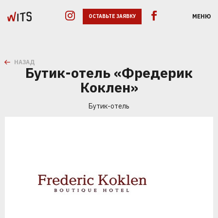
МЕНЮ
ОСТАВЬТЕ ЗАЯВКУ
НАЗАД
Бутик-отель «Фредерик
Коклен»
Бутик-отель
GOOGLE ADS
SEO
SMM