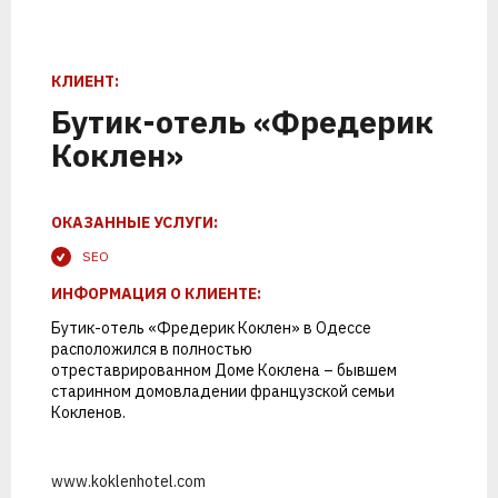
К
Т
С
Л
Е
К
И
Р
О
Е
П
Р
Н
О
Е
Т
Н
С
КЛИЕНТ:
Бутик-отель «Фредерик
Коклен»
ОКАЗАННЫЕ УСЛУГИ:
SEO
ИНФОРМАЦИЯ О КЛИЕНТЕ:
1
2
Бутик-отель «Фредерик Коклен» в Одессе
расположился в полностью
отреставрированном Доме Коклена – бывшем
старинном домовладении французской семьи
Кокленов.
ПОЗВОНИМ
ПРОВЕДЕМ
АНАЛИТИКУ
www.koklenhotel.com